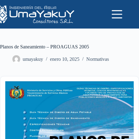
Saltar
al
contenido
Planos de Saneamiento – PROAGUAS 2005
umayakuy
enero 10, 2025
Normativas