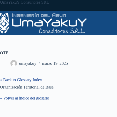
Saltar
UmaYakuY Consultores SRL
al
contenido
OTB
umayakuy
marzo 19, 2025
« Back to Glossary Index
Organización Territorial de Base.
« Volver al índice del glosario